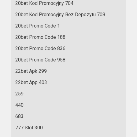
20bet Kod Promocyjny 704
20bet Kod Promocyjny Bez Depozytu 708
20bet Promo Code 1
20bet Promo Code 188
20bet Promo Code 836
20bet Promo Code 958
22bet Apk 299
22bet App 403
259
440
683
777 Slot 300